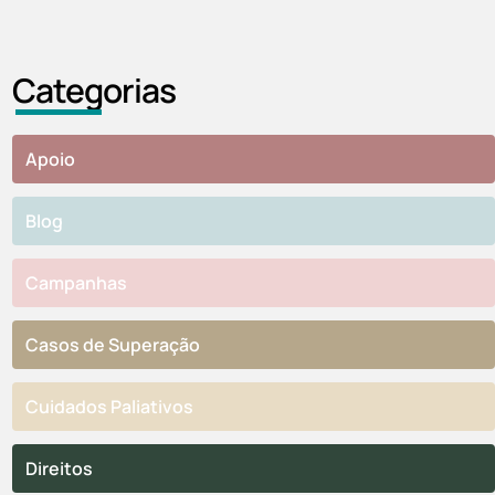
a diferenç
Categorias
Apoio
Blog
Campanhas
Casos de Superação
Cuidados Paliativos
Direitos