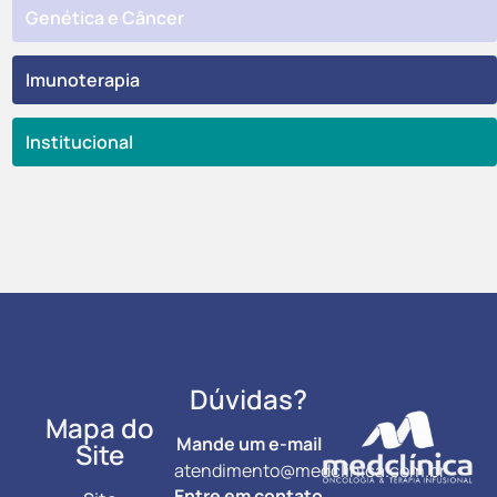
Genética e Câncer
Imunoterapia
Institucional
Dúvidas?
Mapa do
Mande um e-mail
Site
atendimento@medclinica.com.br
Entre em contato