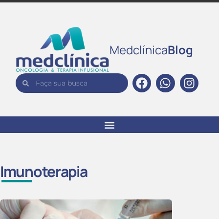
Medclínica
Blog
Imunoterapia
Imun