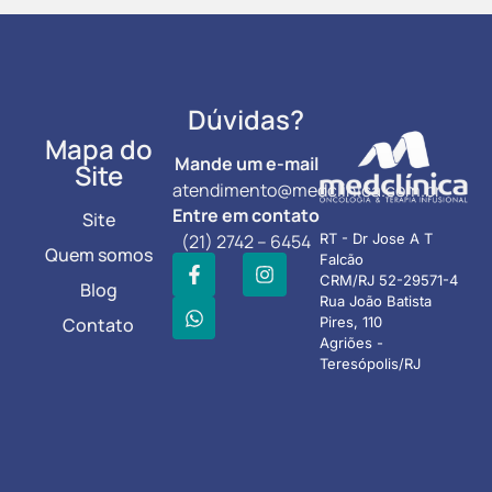
Dúvidas?
Mapa do
Mande um e-mail
Site
atendimento@medclinica.com.br
Entre em contato
Site
(21) 2742 – 6454
RT - Dr Jose A T
Quem somos
Falcão
CRM/RJ 52-29571-4
Blog
Rua João Batista
Contato
Pires, 110
Agriões -
Teresópolis/RJ