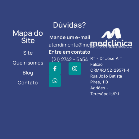
Dúvidas?
Mapa do
Mande um e-mail
Site
atendimento@medclinica.com.br
Entre em contato
Site
(21) 2742 – 6454
RT - Dr Jose A T
Quem somos
Falcão
CRM/RJ 52-29571-4
Blog
Rua João Batista
Contato
Pires, 110
Agriões -
Teresópolis/RJ