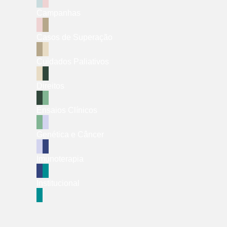
Campanhas
Casos de Superação
Cuidados Paliativos
Direitos
Ensaios Clínicos
Genética e Câncer
Imunoterapia
Institucional